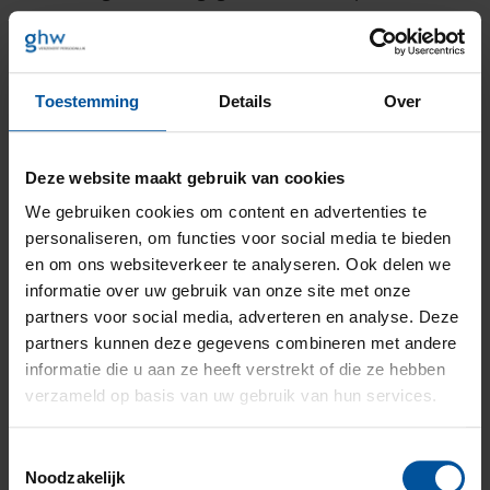
Wij investeren continu in een veelzijdige portefeuille
van verzekeraars en hypotheekverstrekkers. Hierdoor
kunnen wij je altijd de beste verzekering, hypotheek en
het beste totale financieel advies aanbieden. Of het nu
Toestemming
Details
Over
gaat om een autoverzekering,
bedrijfsaansprakelijkheidsverzekering of
hypotheekadvies; jouw financieel adviseur staat klaar.
Deze website maakt gebruik van cookies
Duurzaamheid is de afgelopen jaren meer en meer
We gebruiken cookies om content en advertenties te
onderdeel geworden van onze bedrijfsvoering, maar
personaliseren, om functies voor social media te bieden
dan vooral intern. Tot wij in 2019 tijdens de “week van
en om ons websiteverkeer te analyseren. Ook delen we
de stad” definitief geïnspireerd raakten om ook extern
informatie over uw gebruik van onze site met onze
ons steentje bij te gaan dragen en mensen te
partners voor social media, adverteren en analyse. Deze
stimuleren hun gedrag aan te passen, omdat je zo de
partners kunnen deze gegevens combineren met andere
meeste positieve impact genereert. En natuurlijk op
informatie die u aan ze heeft verstrekt of die ze hebben
een leuke manier. Vandaar onze challenges.
verzameld op basis van uw gebruik van hun services.
Toestemmingsselectie
Noodzakelijk