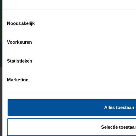
Toestemmingsselectie
Versturen
Noodzakelijk
Voorkeuren
Statistieken
®
© 2026 - Design en realisatie:
Emixion
Marketing
Disclaimer
Privacyreglement
Klokkenluidersregeling
Algemene voorwaarden
Alles toestaan
Cookies
Selectie toestaa