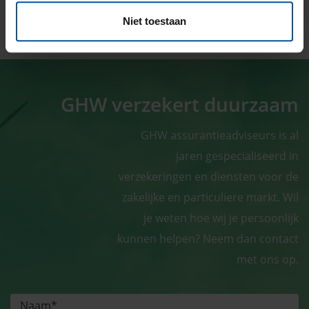
Ik doe mee!
Niet toestaan
GHW verzekert duurzaam
GHW assurantieadviseurs is al
jaren gespecialiseerd in
verzekeringen en diensten voor de
zakelijke en particuliere markt. Wil
je weten hoe wij je persoonlijk
kunnen helpen? Neem dan contact
met ons op.