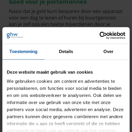
Goed
voor
je
portemonnee
Naast dat je geld kunt besparen door een apparaat
voor een dag te lenen of huren bij buurtgenoten
kan je zelf ook een beetje bijverdienen door je
spullen te verhuren. Denk hierbij aan een
boormachine die ligt te verstoffen op zolder of die
statafels waarvan je overtuigt was dat je ze toch wel
vaker ging gebruiken dan die 2 keer per jaar op een
Toestemming
Details
Over
verjaardag.
Er zijn talloze website en platforms waarmee je
eenvoudig zoekt, huurt en aanbiedt.
Deze website maakt gebruik van cookies
Is het jou niet te doen om de bijverdiensten, zorg
We gebruiken cookies om content en advertenties te
dan dat je spullen een mooie nieuwe bestemming
personaliseren, om functies voor social media te bieden
krijgen. Doneer het bij de lokale kringloopwinkel
en om ons websiteverkeer te analyseren. Ook delen we
bijvoorbeeld. Vaak gaat de opbrengst van deze
informatie over uw gebruik van onze site met onze
winkels weer naar goede doelen. Duurzaam, lokaal
partners voor social media, adverteren en analyse. Deze
en sociaal.
partners kunnen deze gegevens combineren met andere
informatie die u aan ze heeft verstrekt of die ze hebben
Voordelen
verzameld op basis van uw gebruik van hun services.