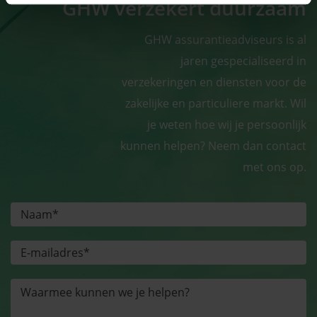
GHW verzekert duurzaam
GHW assurantieadviseurs is al
jaren gespecialiseerd in
verzekeringen en diensten voor de
zakelijke en particuliere markt. Wil
je weten hoe wij je persoonlijk
kunnen helpen? Neem dan contact
met ons op.